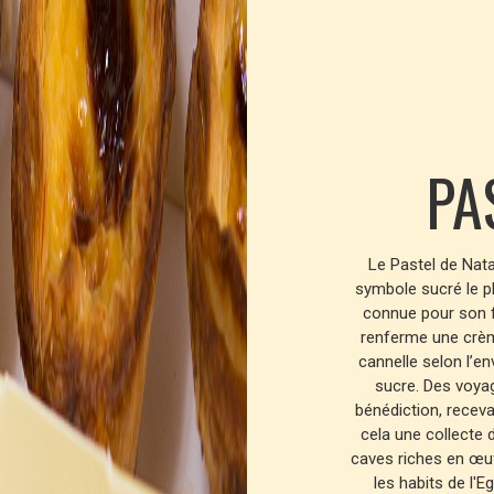
PA
Le Pastel de Nata
symbole sucré le pl
connue pour son fe
renferme une crèm
cannelle selon l’e
sucre. Des voyag
bénédiction, receva
cela une collecte 
caves riches en œuf
les habits de l'E